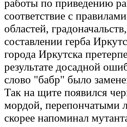
работы по приведению ра
соответствие с правилам
областей, градоначальств
составлении герба Иркутс
города Иркутска претерп
результате досадной оши
слово "бабр" было замене
Так на щите появился че
мордой, перепончатыми л
скорее напоминал мутанта