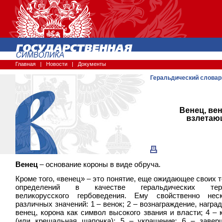
Главная
|
Новости
|
Документы
Геральдический словар
Венец, вен
взлетающ
Венец
– основание короны в виде обруча.
Кроме того, «венец» – это понятие, еще ожидающее своих 
определений в качестве геральдических тер
великорусского гербоведения. Ему свойственно неск
различных значений: 1 – венок; 2 – вознаграждение, наград
венец, корона как символ высокого звания и власти; 4 – 
(или крещальная шапочка); 5 – украшение; 6 – завер