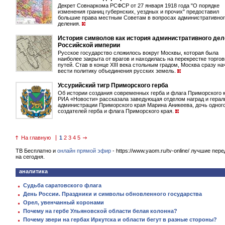
Декрет Совнаркома РСФСР от 27 января 1918 года "О порядке
изменения границ губернских, уездных и прочих" предоставил
большие права местным Советам в вопросах административно
деления.
История символов как история административного де
Российской империи
Русское государство сложилось вокруг Москвы, которая была
наиболее закрыта от врагов и находилась на перекрестке торго
путей. Став в конце XIII века стольным градом, Москва сразу на
вести политику объединения русских земель.
Уссурийский тигр Приморского герба
Об истории создания современных герба и флага Приморского 
РИА «Новости» рассказала заведующая отделом наград и герал
администрации Приморского края Марина Аникеева, дочь одного
создателей герба и флага Приморского края.
На главную
1
2
3
4
5
ТВ Бесплатно и
онлайн прямой эфир
- https://www.yaom.ru/tv-online/ лучшие пер
на сегодня.
аналитика
Судьба саратовского флага
День России. Праздники и символы обновленного государства
Орел, увенчанный коронами
Почему на гербе Ульяновской области белая колонна?
Почему звери на гербах Иркутска и области бегут в разные стороны?