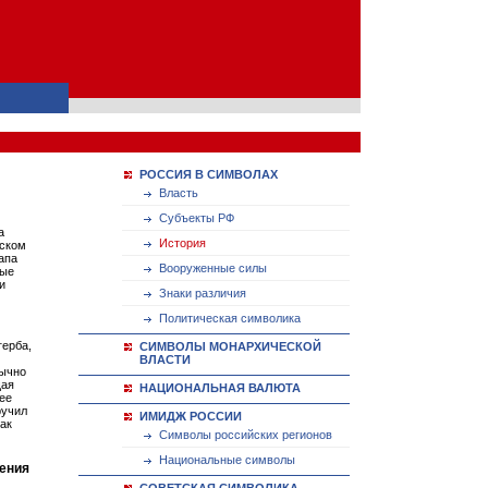
РОССИЯ В СИМВОЛАХ
Власть
Субъекты РФ
а
История
еском
апа
Вооруженные силы
лые
и
Знаки различия
Политическая символика
герба,
СИМВОЛЫ МОНАРХИЧЕСКОЙ
ВЛАСТИ
бычно
щая
НАЦИОНАЛЬНАЯ ВАЛЮТА
ее
ручил
ИМИДЖ РОССИИ
ак
Символы российских регионов
Национальные символы
ления