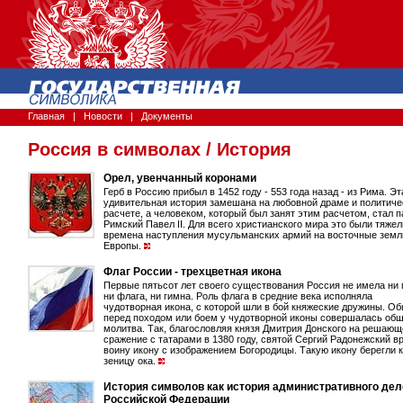
Главная
|
Новости
|
Документы
Россия в символах
/
История
Орел, увенчанный коронами
Герб в Россию прибыл в 1452 году - 553 года назад - из Рима. Эт
удивительная история замешана на любовной драме и политич
расчете, а человеком, который был занят этим расчетом, стал п
Римский Павел II. Для всего христианского мира это были тяже
времена наступления мусульманских армий на восточные земл
Европы.
Флаг России - трехцветная икона
Первые пятьсот лет своего существования Россия не имела ни 
ни флага, ни гимна. Роль флага в средние века исполняла
чудотворная икона, с которой шли в бой княжеские дружины. О
перед походом или боем у чудотворной иконы совершалась об
молитва. Так, благословляя князя Дмитрия Донского на решающ
сражение с татарами в 1380 году, святой Сергий Радонежский в
воину икону с изображением Богородицы. Такую икону берегли к
зеницу ока.
История символов как история административного де
Российской Федерации