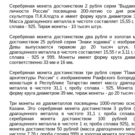
Серебряная монета достоинством 2 рубля серии "Выда
личности России" посвящена 200-летию со дня рож
скульптора П.К.Клодта и имеет форму круга диаметром 
Масса драгоценного металла в чистоте составляет 15,55 г,
сплава - 925. Тираж монеты - 10 тысяч штук.
Серебряная монета достоинством два рубля и золотая 
достоинством 25 рублей серии "Знаки зодиака" с изобра
Девы выпускаются тиражом до 20 тысяч штук. 
драгоценного металла в чистоте составляет 15,55 г и 3,11 г,
сплава - 925 и 999. Монеты имеют форму круга диам
соответственно 33 мм и 16 мм.
Серебряная монета достоинством три рубля серии "Пам
архитектуры России" с изображением Раифского Богород
монастыря в Республике Татарстан имеет массу драгоц
металла в чистоте 31,1 г, пробу сплава - 925. Монета
форму круга диаметром 39 мм, тираж монеты - до 20 тысяч 
Три монеты из драгметаллов посвящены 1000-летию осн
Казани. Это серебряная монета достоинством 3 рубля 
драгоценного металла в чистоте 31,1 г, проба сплава
серебряная монета достоинством 100 рублей (
драгоценного металла в чистоте 1 кг, проба сплава 925), з
монета достоинством 50 рублей (масса драгоценного мет
чистоте 7,78 г, проба сплава 999) и золотая монета достои