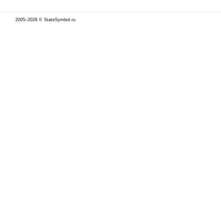
2005–2026 © StateSymbol.ru