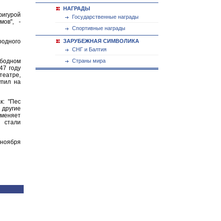
НАГРАДЫ
фигурой
Государственные награды
ов", -
Спортивные награды
одного
ЗАРУБЕЖНАЯ СИМВОЛИКА
СНГ и Балтия
бодном
Страны мира
47 году
театре,
упил на
к: "Пес
другие
 меняет
 стали
 ноября