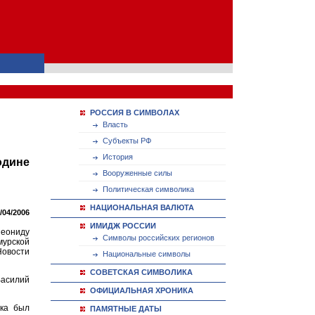
РОССИЯ В СИМВОЛАХ
Власть
Субъекты РФ
История
одине
Вооруженные силы
Политическая символика
НАЦИОНАЛЬНАЯ ВАЛЮТА
/04/2006
ИМИДЖ РОССИИ
еониду
Символы российских регионов
мурской
Новости
Национальные символы
СОВЕТСКАЯ СИМВОЛИКА
асилий
ОФИЦИАЛЬНАЯ ХРОНИКА
ика был
ПАМЯТНЫЕ ДАТЫ