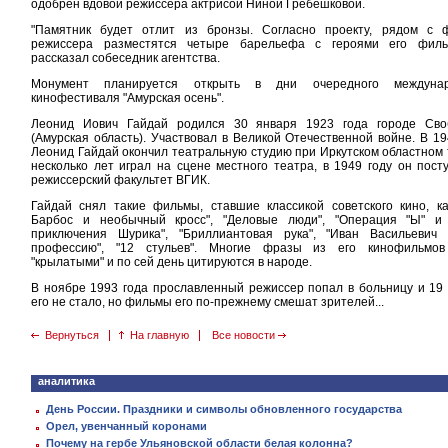
одобрен вдовой режиссера актрисой Ниной Гребешковой.
"Памятник будет отлит из бронзы. Согласно проекту, рядом с 
режиссера разместятся четыре барельефа с героями его фильм
рассказал собеседник агентства.
Монумент планируется открыть в дни очередного междунар
кинофестиваля "Амурская осень".
Леонид Иович Гайдай родился 30 января 1923 года городе Сво
(Амурская область). Участвовал в Великой Отечественной войне. В 19
Леонид Гайдай окончил театральную студию при Иркутском областном 
несколько лет играл на сцене местного театра, в 1949 году он пост
режиссерский факультет ВГИК.
Гайдай снял такие фильмы, ставшие классикой советского кино, ка
Барбос и необычный кросс", "Деловые люди", "Операция "Ы" и 
приключения Шурика", "Бриллиантовая рука", "Иван Васильевич
профессию", "12 стульев". Многие фразы из его кинофильмов
"крылатыми" и по сей день цитируются в народе.
В ноябре 1993 года прославленный режиссер попал в больницу и 19
его не стало, но фильмы его по-прежнему смешат зрителей...
Вернуться
На главную
Все новости
аналитика
День России. Праздники и символы обновленного государства
Орел, увенчанный коронами
Почему на гербе Ульяновской области белая колонна?