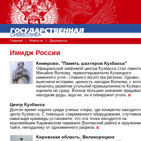
Главная
|
Новости
|
Документы
Имидж России
Кемерово. "Память шахтеров Кузбасса"
Официальной эмблемой центра Кузбасса стал памятн
Михайле Волкову, первооткрывателю Кузнецкого
каменного угля - главного богатства региона. Однако,
выяснили историки, ценность находки Волкова, с кот
началось развитие угольной промышленности Кузбас
оценили не сразу. Волков большее значение придава
находкам руды, ища ее, он и обнаружил уголь.
Центр Кузбасса
Долгое время ходили среди ученых споры, где конкретно находитс
центр Кузбасса. С помощью современного оборудования, спутнико
навигации краеведы установили, что эта точка находится на
красивейшем Караканском перевале (Беловский район) в окружени
тайги, неподалеку от одноименного разреза.
Кировская область. Великорецкое