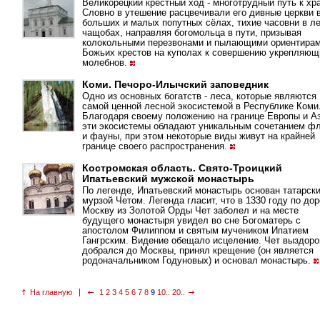
Великорецкий крестный ход - многотрудный путь к хр
Словно в утешение расцвечивали его дивные церкви 
больших и малых попутных сёлах, тихие часовни в л
чащобах, направляя богомольца в пути, призывая
колокольными перезвонами и пылающими ориентира
Божьих крестов на куполах к совершению укрепляющ
молебнов.
Коми. Печоро-Илычский заповедник
Одно из основных богатств - леса, которые являются
самой ценной лесной экосистемой в Республике Коми
Благодаря своему положению на границе Европы и А
эти экосистемы обладают уникальным сочетанием ф
и фауны, при этом некоторые виды живут на крайней
границе своего распространения.
Костромская область. Свято-Троицкий
Ипатьевский мужской монастырь
По легенде, Ипатьевский монастырь основан татарск
мурзой Четом. Легенда гласит, что в 1330 году по дор
Москву из Золотой Орды Чет заболел и на месте
будущего монастыря увидел во сне Богоматерь с
апостолом Филиппом и святым мучеником Ипатием
Гангрским. Видение обещало исцеление. Чет выздоро
добрался до Москвы, принял крещение (он является
родоначальником Годуновых) и основал монастырь.
На главную
1
2
3
4
5
6
7
8
9
10..
20..