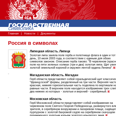
Главная
|
Новости
|
Документы
Россия в символах
Липецкая область. Липецк
Золотая липа заняла поле герба и полотнище флага в один и тот
день, 10 июля 2003 года, в соответствии с единым для обоих
символов законом. Описание герба таково: "В червленом (крас
поле на пяти зеленых холмах (три и два) золотая липа. Щит уве
золотой земельной короной и окружен лентой ордена Ленина".
Магаданская область. Магадан
Герб области представляет собой геральдический щит классиче
"французской" формы, разделенный на три части. Верхняя част
красная, нижняя горизонтальная часть поделена по вертикали н
равные части. В верхнем поле находится изображение трех слит
два нижних из которых - золотые и верхний - серебряный.
Московская область
Герб Московской области представляет собой изображение на
червленом поле Святого Георгия Победоносца, развернутого вл
зрителя, в серебряном вооружении и лазоревом плаще, сидящег
пурпурном с золотой бахромой седле на серебряном скачущем 
поражающего золотым копьем золотого крылатого змия.