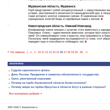
Мурманская область. Мурманск
Герб представляет собой четырехугольный, с закругленными н
углами, заостренный в оконечности геральдический щит, в лазу
главе которого золотое северное сияние. В червленом поле
скрещенные золотой якорь и серебряные кирка с мечом.
Нижегородская область. Нижний Новгород
Изображение оленя связано с культом этого животного у народо
Поволжья. Олень – единственное животное, которое бьет копыт
змей. Он символизирует силу и красоту, неустрашимость в борь
Поскольку змей традиционно ассоциируется со злом, этот образ
передает еще и способность побеждать зло.
На главную
1..
10
11
12
13
14
15
16
17
18
19
20..
30..
аналитика
Судьба саратовского флага
День России. Праздники и символы обновленного государства
Орел, увенчанный коронами
Почему на гербе Ульяновской области белая колонна?
Почему звери на гербах Иркутска и области бегут в разные стороны?
Все материалы рубрики
2005–2026 © StateSymbol.ru