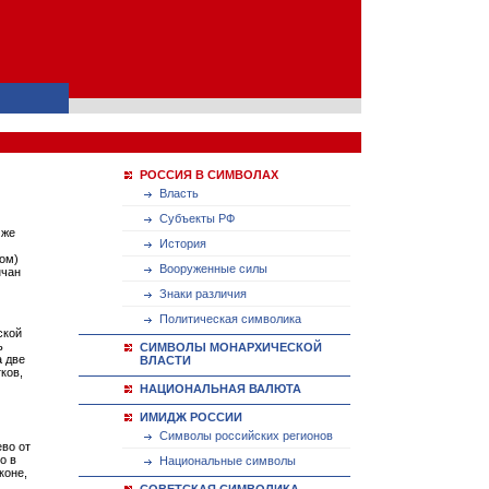
РОССИЯ В СИМВОЛАХ
Власть
Субъекты РФ
 же
История
ном)
Вооруженные силы
нчан
Знаки различия
Политическая символика
ской
ь
СИМВОЛЫ МОНАРХИЧЕСКОЙ
а две
ВЛАСТИ
ков,
НАЦИОНАЛЬНАЯ ВАЛЮТА
ИМИДЖ РОССИИ
Символы российских регионов
ево от
о в
Национальные символы
коне,